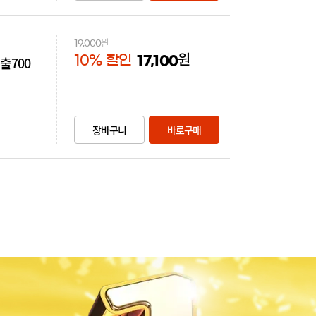
원
19,000
원
10% 할인
출700
17,100
장바구니
바로구매