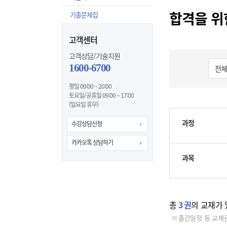
합격을 위
기출문제집
고객센터
고객상담/기술지원
1600-6700
평일 09:00 ~ 20:00
토요일/공휴일 09:00 ~ 17:00
(일요일 휴무)
과정
수강상담신청
카카오톡 상담하기
과목
총
3
권
의 교재가 
출간일정 등 교재