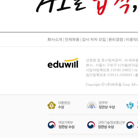
회사소개
|
인재채용
|
강사 저자 모집
|
윤리경영
|
이용약
상호명 및 호스팅제공자 : ㈜ 에듀윌 | 대
본사 : 서울시 구로구 디지털로34길
사업자등록번호 119-81-54852 | 
법인등록번호 110111-2450031 |
Copyright ⓒ (주)에듀윌 Corp. All rig