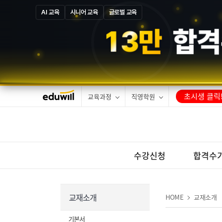
AI 교육
시니어 교육
글로벌 교육
1
3
만
합격
초시생 클릭
교육과정
직영학원
수강신청
합격수
교재소개
HOME
교재소개
기본서