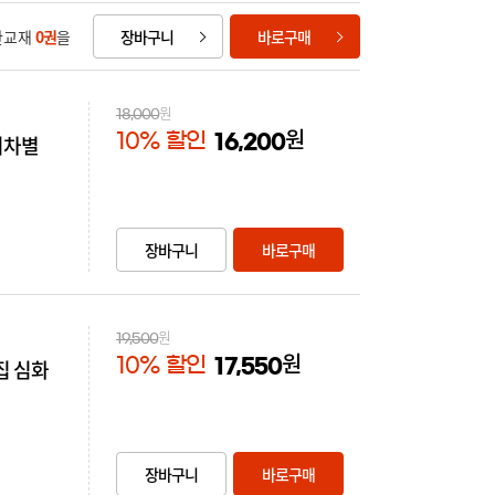
한교재
0
권
을
장바구니
바로구매
원
18,000
원
10% 할인
회차별
16,200
장바구니
바로구매
원
19,500
원
10% 할인
집 심화
17,550
장바구니
바로구매