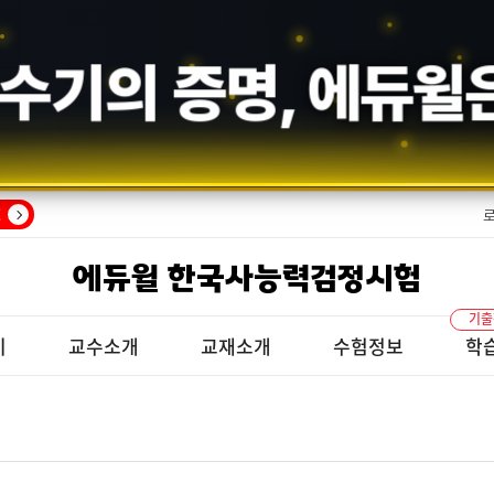
수기의 증명,
에듀윌
!
에듀윌 한국사능력검정시험
기출
기
교수소개
교재소개
수험정보
학