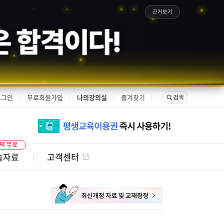
근거보기
은 합격이다!
로그인
무료회원가입
나의강의실
즐겨찾기
팩 무료
습자료
고객센터