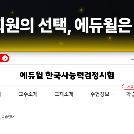
회원의 선택,
에듀윌
은
!
에듀윌 한국사능력검정시험
기출
기
교수소개
교재소개
수험정보
학
간학습안내