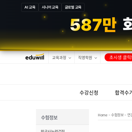
AI 교육
시니어 교육
글로벌 교육
5
8
7
만
초시생 클릭
교육과정
직영학원
수강신청
합격수
Home
수험정보
연
>
>
수험정보
한국사능력검정