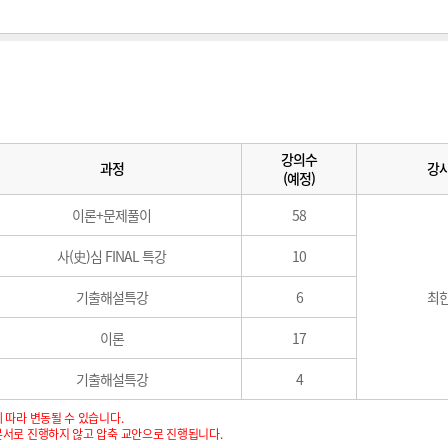
강의수
과정
강
(예정)
이론+문제풀이
58
사(史)심 FINAL 특강
10
기출해설특강
6
최
이론
17
기출해설특강
4
 따라 변동될 수 있습니다.
본서로 진행하지 않고 압축 교안으로 진행됩니다.